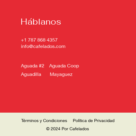
Háblanos
+1 787 868 4357
info@cafelados.com
Aguada #2 Aguada Coop
Aguadilla Mayaguez
Términos y Condiciones
Política de Privacidad
© 2024 Por Cafelados