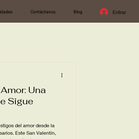
idades
Contáctanos
Blog
Entrar
l Amor: Una
Se Sigue
stigos del amor desde la
sarios. Este San Valentín,