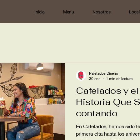
Inicio
Menu
Nosotros
Local
Paletados Diseño
30 ene
1 min de lectura
Cafelados y e
Historia Que 
contando
En Cafelados, hemos sido te
primera cita hasta los aniver