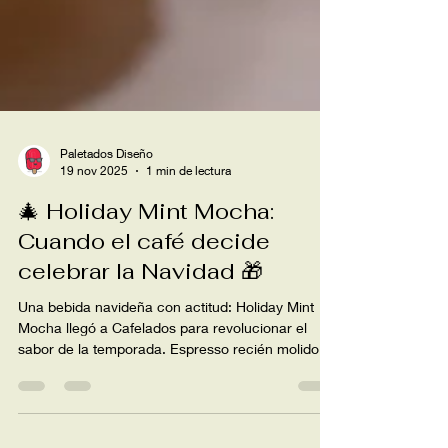
Paletados Diseño
19 nov 2025
1 min de lectura
🎄 Holiday Mint Mocha:
Cuando el café decide
celebrar la Navidad 🎁
Una bebida navideña con actitud: Holiday Mint
Mocha llegó a Cafelados para revolucionar el
sabor de la temporada. Espresso recién molido,
chocolate, caramelo salado y peppermint en una
mezcla que sabe a vacaciones y a espíritu
navideño. Disponible caliente o frío, solo por